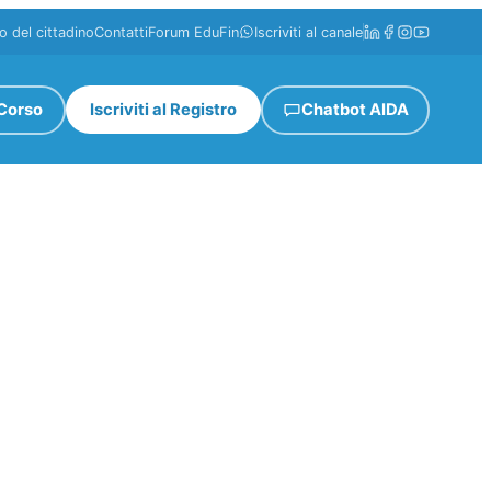
o del cittadino
Contatti
Forum EduFin
Iscriviti al canale
 Corso
Iscriviti al Registro
Chatbot AIDA