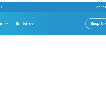
013
Sportell
one
Registro
Scopri il