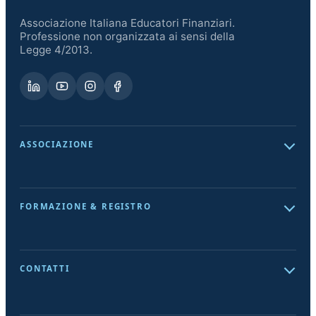
Associazione Italiana Educatori Finanziari.
Professione non organizzata ai sensi della
Legge 4/2013.
ASSOCIAZIONE
Chi siamo
La Mission
FORMAZIONE & REGISTRO
Riconoscimenti
Corso Educatore Finanziario
Documenti istituzionali
EduFin a Scuola
Sportello del cittadino
CONTATTI
Consulta il RUEF
SEDE LEGALE
Iscriviti al Registro
Corso Italia, 142